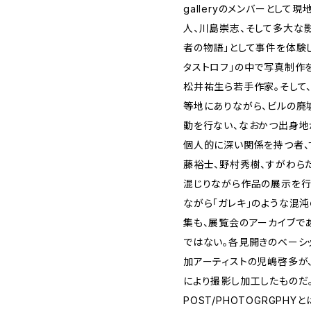
galleryのメンバーとし
人、川島崇志、そして多大な
者の物語」として事件を体験
タストロフ」の中で写真制作
松井祐生ら若手作家。そして
等地にありながら、ビルの廃
動を行ない、なおかつ出身
個人的に深い関係を持つ者、
藤裕士、野村秀樹、すがわら
混じりながら作品の展示を行
ながら「ガレキ」のような混
集も、展覧会のアーカイブで
ではない。各見開きのベーシ
加アーティストの児嶋啓多が、
により撮影し加工したものだ
POST/PHOTOGRGPH