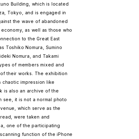
no Building, which is located
nza, Tokyo, and is engaged in
against the wave of abandoned
e economy, as well as those who
nnection to the Great East
 as Toshiko Nomura, Sumino
Hideki Nomura, and Takami
types of members mixed and
 of their works. The exhibition
 chaotic impression like
 is also an archive of the
n see, it is not a normal photo
 venue, which serve as the
pread, were taken and
a, one of the participating
al scanning function of the iPhone