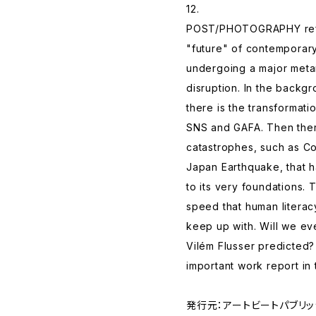
12.
POST/PHOTOGRAPHY refe
"future" of contemporary
undergoing a major meta
disruption. In the backgr
there is the transformati
SNS and GAFA. Then ther
catastrophes, such as Co
Japan Earthquake, that h
to its very foundations.
speed that human literacy
keep up with. Will we ev
Vilém Flusser predicted? 
important work report in 
発行元：アートビートパブリッシャ