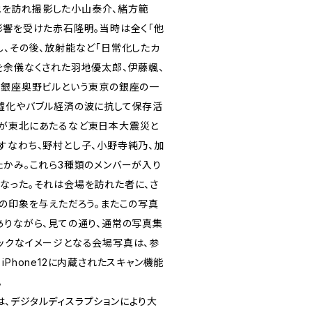
て現地を訪れ撮影した小山泰介、緒方範
影響を受けた赤石隆明。当時は全く「他
し、その後、放射能など「日常化したカ
を余儀なくされた羽地優太郎、伊藤颯、
、銀座奥野ビルという東京の銀座の一
墟化やバブル経済の波に抗して保存活
地が東北にあたるなど東日本大震災と
すなわち、野村とし子、小野寺純乃、加
たかみ。これら3種類のメンバーが入り
なった。それは会場を訪れた者に、さ
沌の印象を与えただろう。またこの写真
ありながら、見ての通り、通常の写真集
ックなイメージとなる会場写真は、参
iPhone12に内蔵されたスキャン機能
。
Yとは、デジタルディスラプションにより大