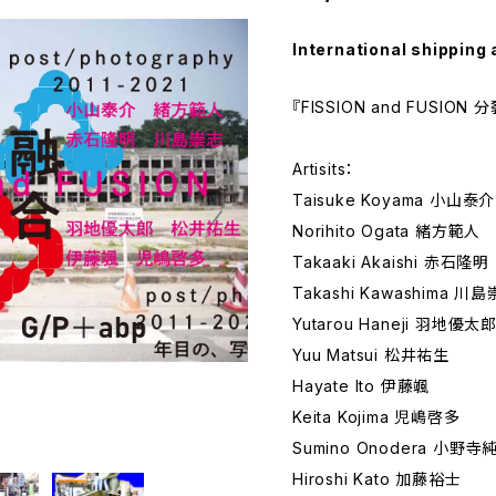
International shipping 
『FISSION and FUSION
Artisits：
Taisuke Koyama 小山泰介
Norihito Ogata 緒方範人
Takaaki Akaishi 赤石隆明
Takashi Kawashima 川
Yutarou Haneji 羽地優太
Yuu Matsui 松井祐生
Hayate Ito 伊藤颯
Keita Kojima 児嶋啓多
Sumino Onodera 小野寺
Hiroshi Kato 加藤裕士