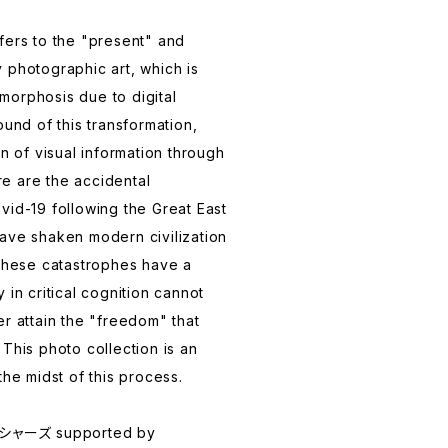
rs to the "present" and
 photographic art, which is
morphosis due to digital
ound of this transformation,
on of visual information through
e are the accidental
vid-19 following the Great East
ave shaken modern civilization
 These catastrophes have a
 in critical cognition cannot
er attain the "freedom" that
This photo collection is an
the midst of this process.
ーズ supported by