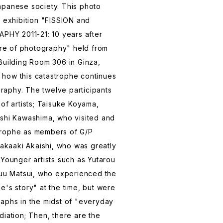
apanese society. This photo
e exhibition "FISSION and
Y 2011-21: 10 years after
ture of photography" held from
Building Room 306 in Ginza,
how this catastrophe continues
aphy. The twelve participants
of artists; Taisuke Koyama,
ashi Kawashima, who visited and
trophe as members of G/P
Takaaki Akaishi, who was greatly
 Younger artists such as Yutarou
Yuu Matsui, who experienced the
e's story" at the time, but were
aphs in the midst of "everyday
diation; Then, there are the