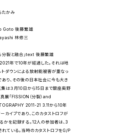
わらたかみ
igeo Goto 後藤繁雄
 Hayashi 林修三
分裂と融合」text 後藤繁雄
2021年で10年が経過した。それは地
ルトダウンによる放射能被害が重なっ
であり、その後の日本社会に今も大き
集は３月10日から15日まで銀座奥野
「FISSION（分裂）and
OGRAPHY 2011-21 3.11から10年
アーカイブであり、このカタストロフが
るかを記録する。12人の参加者は、3
れている。当時のカタストロフをG/P