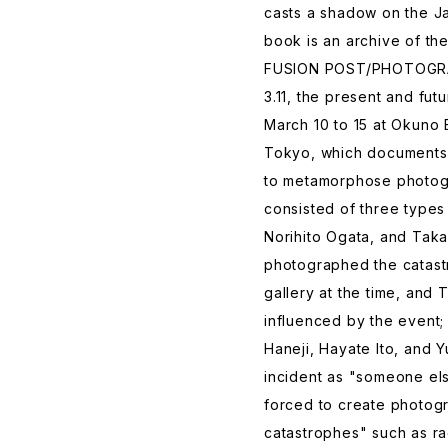
casts a shadow on the J
book is an archive of th
FUSION POST/PHOTOGRAPH
3.11, the present and fu
March 10 to 15 at Okuno 
Tokyo, which documents 
to metamorphose photogr
consisted of three types 
Norihito Ogata, and Tak
photographed the catas
gallery at the time, and 
influenced by the event;
Haneji, Hayate Ito, and 
incident as "someone els
forced to create photogr
catastrophes" such as ra