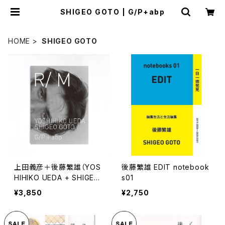
SHIGEO GOTO | G/P+abp
HOME
SHIGEO GOTO
上田義彦＋後藤繁雄（YOS
後藤繁雄 EDIT notebook
HIHIKO UEDA + SHIGEO
s01
GOTO）R/M
¥3,850
¥2,750