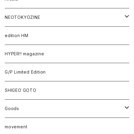
Takaaki Akashi
NEOTOKYOZINE
Kenta Cobayashi
BROKEN MIRRORS
edition HM
Tomoo Gokita
TOKYO FRONTLINE PHOTO AWARD
HYPER!! magazine
Yutaka Hashimura
G/P Limited Edition
Mayumi Hosokura
SHIGEO GOTO
Keiji Ito
Goods
junaida
T-shirt
movement