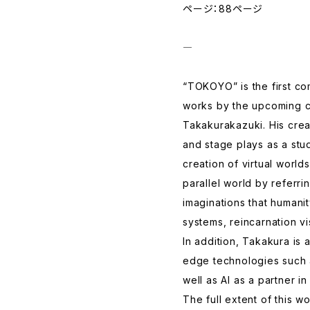
ページ：88ページ
―
“TOKOYO” is the first co
works by the upcoming c
Takakurakazuki. His crea
and stage plays as a stud
creation of virtual worlds
parallel world by referri
imaginations that humanit
systems, reincarnation v
In addition, Takakura is 
edge technologies such 
well as AI as a partner in
The full extent of this wor