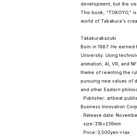
development, but the vi
This book, “TOKOYO,” is 
world of Takakura's creat
Takakurakazuki
Born in 1987. He earned
University. Using techno
animation, AI, VR, and N
theme of rewriting the r
pursuing new values of d
and other Eastern philos
Publisher: artbeat publ
Business Innovation Corp
Release date: Novembe
size：318×236mm
Price：3,500yen＋tax