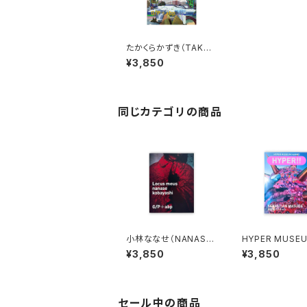
たかくらかずき（TAKAK
URAKAZUKI）TOKOY
¥3,850
O
同じカテゴリの商品
小林ななせ（NANASE
HYPER MUSEU
KOBAYASHI）Locus
NNO: HYPER!!
¥3,850
¥3,850
meus
zine 2026 増
チャン
セール中の商品