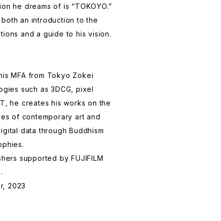
sion he dreams of is “TOKOYO.”
both an introduction to the
ions and a guide to his vision.
 his MFA from Tokyo Zokei
logies such as 3DCG, pixel
FT, he creates his works on the
ules of contemporary art and
igital data through Buddhism
ophies.
ishers supported by FUJIFILM
.
r, 2023