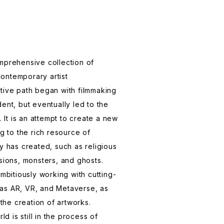
mprehensive collection of
ontemporary artist
tive path began with filmmaking
ent, but eventually led to the
. It is an attempt to create a new
ng to the rich resource of
y has created, such as religious
isions, monsters, and ghosts.
ambitiously working with cutting-
as AR, VR, and Metaverse, as
 the creation of artworks.
ld is still in the process of