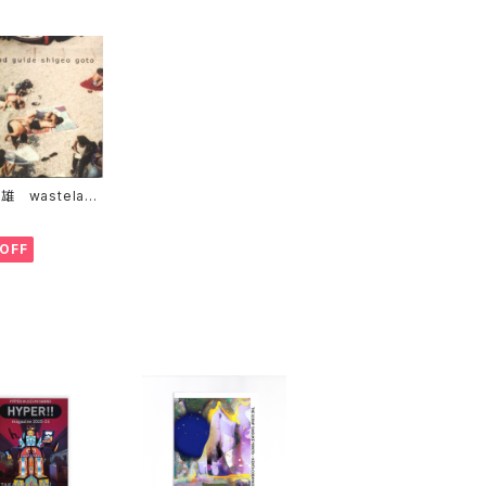
雄 wasteland
e
5
OFF