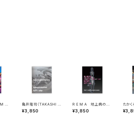
M HA
亀井隆司（TAKASHI K
R E M A 地上病の女
たかく
 maga
AMEI）neuroaestheti
THE WOMAN WITH
URAK
¥3,850
¥3,850
¥3,8
田セバス
cs
TERRESTRIAL MALA
HE D
DY "LEM" & OTHER
S