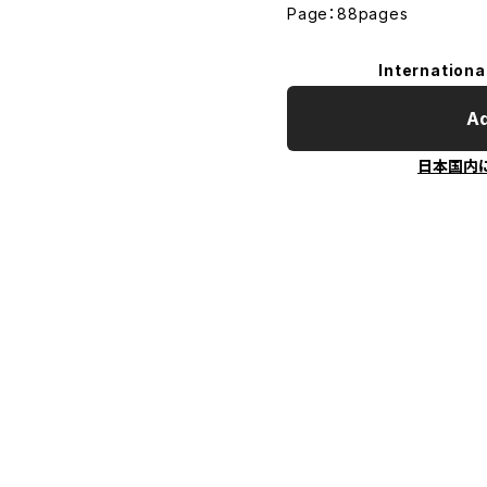
Page：88pages
Internationa
Ad
日本国内