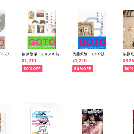
ィズム
後藤繁雄 スキスキ帖
後藤繁雄 くろい読書
後藤繁
の手帖
guid
¥1,210
¥1,210
¥82
50%OFF
50%OFF
50%