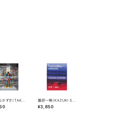
らかずき（TAKAK
薗部一騎（KAZUKI SO
AZUKI）INTO T
NOBE）FUKUSHIMA/
50
¥3,850
EEP NATURE
MIRRORS