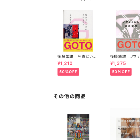
後藤繁雄 写真という
後藤繁雄 ノマデ
名の幸福な仕事
¥1,210
¥1,375
50%OFF
50%OFF
その他の商品