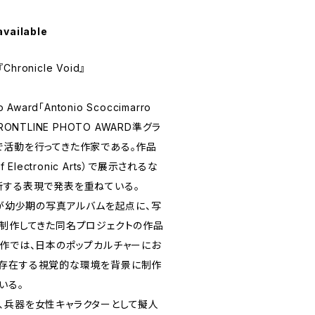
available
hronicle Void』
ward「Antonio Scoccimarro
ONTLINE PHOTO AWARD準グラ
で活動を行ってきた作家である。作品
 Electronic Arts）で展示されるな
断する表現で発表を重ねている。
は、宮田が幼少期の写真アルバムを起点に、写
て制作してきた同名プロジェクトの作品
本作では、日本のポップカルチャーにお
に存在する視覚的な環境を背景に制作
いる。
、兵器を女性キャラクターとして擬人