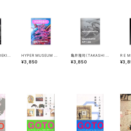
EKI
HYPER MUSEUM HA
亀井隆司（TAKASHI K
R E
athic
NNO: HYPER!! maga
AMEI）neuroaestheti
THE 
¥3,850
¥3,850
¥3,8
zine 2026 増田セバス
cs
TERR
チャン
DY "
S