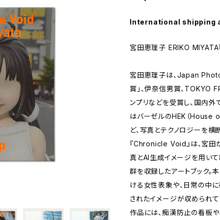
International shipping 
宮田恵理子 ERIKO MIYATA『C
宮田恵理子は、Japan Photo A
賞」、伊奈信男賞、TOKYO FR
ンプリなどを受賞し、国内外
はバーゼルのHEK（House of
ど、写真とテクノロジーを横
『Chronicle Void』
真とAI生成イメージを用い
群を収録したアートブック。
ける女性表象や、日常の中
されたイメージが収められて
作品には、痴漢防止の看板や