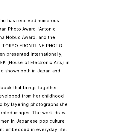
t who has received numerous
apan Photo Award “Antonio
 Ina Nobuo Award, and the
 at TOKYO FRONTLINE PHOTO
n presented internationally,
HEK (House of Electronic Arts) in
 be shown both in Japan and
obook that brings together
 developed from her childhood
d by layering photographs she
nerated images. The work draws
omen in Japanese pop culture
ent embedded in everyday life.