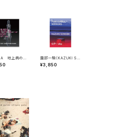
 M A 地上病の女
薗部一騎（KAZUKI SO
WOMAN WITH
NOBE）FUKUSHIMA/
50
¥3,850
ESTRIAL MALA
MIRRORS
LEM" & OTHER