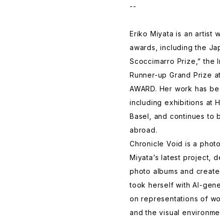
--
Eriko Miyata is an artis
awards, including the J
Scoccimarro Prize,” the
Runner-up Grand Prize
AWARD. Her work has bee
including exhibitions at 
Basel, and continues to
abroad.
Chronicle Void is a phot
Miyata’s latest project,
photo albums and create
took herself with AI-ge
on representations of w
and the visual environm