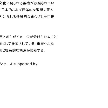
文化に見られる要素が参照されてい
は、日本的および西洋的な理想の双方
向けられる多層的なまなざしを可視
真とAI生成イメージが分けられること
面として提示されている。重層化した
憶と社会的な構造が交差する。
ーズ supported by