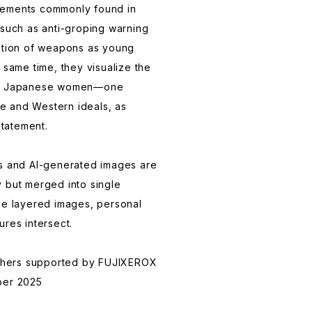
lements commonly found in
 such as anti-groping warning
cation of weapons as young
 same time, they visualize the
 at Japanese women—one
 and Western ideals, as
statement.
hs and AI-generated images are
 but merged into single
se layered images, personal
ures intersect.
lishers supported by FUJIXEROX
ber 2025