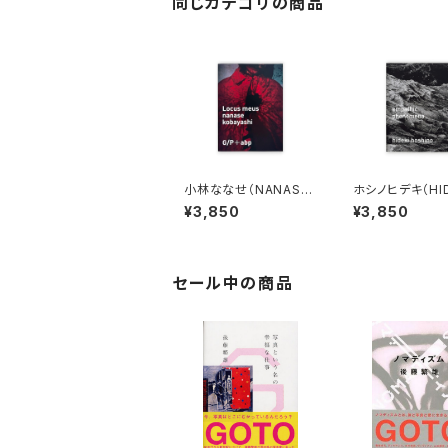
同じカテゴリの商品
小林ななせ（NANASE
ホシノヒデキ（HID
KOBAYASHI）Locus
HOSHINO）emp
¥3,850
¥3,850
meus
phenomena
セール中の商品