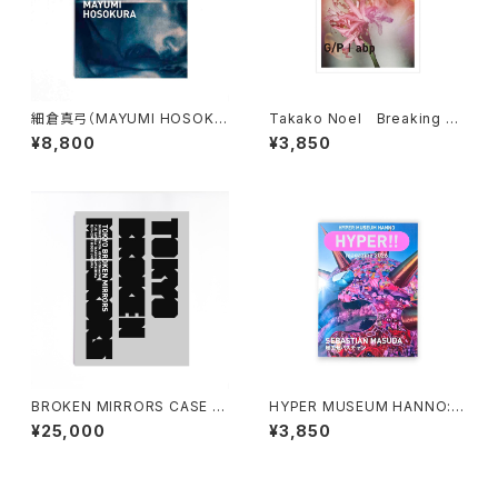
細倉真弓（MAYUMI HOSOKU
Takako Noel Breaking He
RA）WALKING, DIVING *Limi
art
¥8,800
¥3,850
ted Edition
BROKEN MIRRORS CASE S
HYPER MUSEUM HANNO: H
ET
YPER!! magazine 2026 増田
¥25,000
¥3,850
セバスチャン