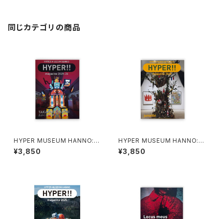
同じカテゴリの商品
HYPER MUSEUM HANNO: H
HYPER MUSEUM HANNO: H
YPER!! magazine 2025-202
YPER!! magazine 2025 juna
¥3,850
¥3,850
6 たかくらかずき
ida