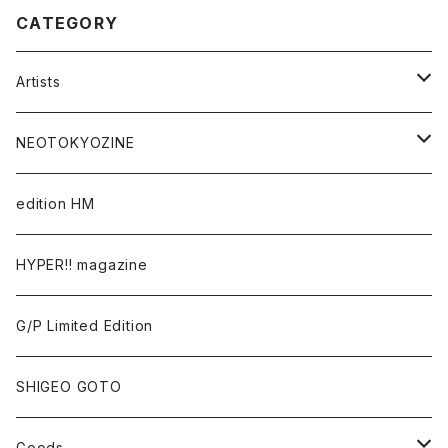
CATEGORY
Artists
Takaaki Akashi
NEOTOKYOZINE
Kenta Cobayashi
BROKEN MIRRORS
edition HM
Tomoo Gokita
TOKYO FRONTLINE PHOTO AWARD
HYPER!! magazine
Yutaka Hashimura
G/P Limited Edition
Mayumi Hosokura
SHIGEO GOTO
Keiji Ito
Goods