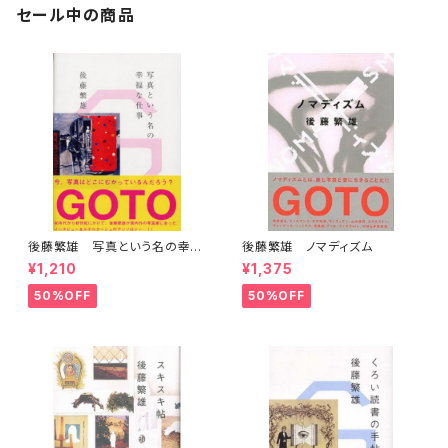
セール中の商品
後藤繁雄 写真という名の幸福
後藤繁雄 ノマディズム
な仕事
¥1,210
¥1,375
50%OFF
50%OFF