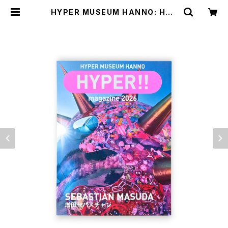
HYPER MUSEUM HANNO: HYP
ER!! magazine 2026 増田セバス
チャン | G/P+abp