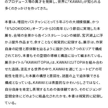
のプロデュース等の異才を発揮し、世界に「KAWAII」が知られる
多くのきっかけを作ってきた。
本書は、増田セバスチャンにとって５年ぶりの大規模個展、かつ
「6%DOKIDOKI」オープンから30周年という節目に実現した本
展を、会場の全景から各インスタレーションの細部、宮沢湖上に浮
かぶ屋外作品まで、余すことなく視覚的に記録する。展示は、作家
自身の記憶と原体験を辿るように設計された7つのエリアで構成
されており、本書もその空間の導線と構造に沿って編まれている。
展示タイトル「KAWAIITOPIA」は、KAWAIIとUTOPIAを組み合わ
せた造語。混乱する世界の中で、KAWAIIを通じてユートピアの可
能性を提示した本展の構想と意図を、誌面の上で追体験できる
構成となっている。KAWAIIとは表面的なかわいらしさではなく、
自分自身を肯定し表現するための価値観であり、そのビジョンが
空間全体にどのように結晶化されたかを、本書は視覚的に記録し
ている。