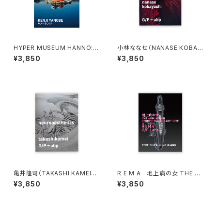
HYPER MUSEUM HANNO: H
小林ななせ（NANASE KOBAY
YPER!! magazine 2025 ヤノ
ASHI）Locus meus
¥3,850
¥3,850
ベケンジ
亀井隆司（TAKASHI KAMEI）n
R E M A 地上病の女 THE W
euroaesthetics
OMAN WITH TERRESTRIAL
¥3,850
¥3,850
MALADY "LEM" & OTHERS