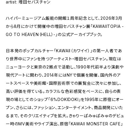
artist: 増田セバスチャン
ハイパーミュージアム飯能の開館１周年記念として、2026年3月
から8月にかけて開催中の増田セバスチャン展「KAWAIITOPIA -
GO TO HEAVEN（HELL）-」の公式アーカイブブック。
日本発のポップカルチャー「KAWAII（カワイイ）」の第一人者であ
り世界中にファンを持つアーティスト・増田セバスチャン。現在は
ニューヨークと東京の2拠点で活動し、1990年代前半より演劇や
現代アートに関わり、2014年にはNYで個展を開催、国内外のア
ートスペースや美術館・国際芸術祭での展覧会に次々に参加し、
高い評価を得ている。カラフルな色彩感覚をベースに、自らの表
現の場としてのショップ「6%DOKIDOKI」を1995年に原宿にオー
プン、さらには、ファッション、エンターテイメント、商品開発にいた
るまで、そのクリエイティブを拡大。きゃりーぱみゅぱみゅのデビュ
ー時のMV美術やライブ演出、原宿「KAWAII MONSTER CAFE」