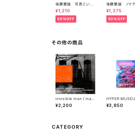
後藤繁雄 写真という
後藤繁雄 ノマデ
名の幸福な仕事
¥1,210
¥1,375
50%OFF
50%OFF
その他の商品
invisible man / mag
HYPER MUSEU
azine vol.5—G/P YE
NNO: HYPER!!
¥2,200
¥3,850
ARBOOK 2015/16 "T
zine 2026 増
RANS#1"
チャン
CATEGORY