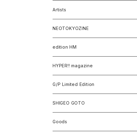
Artists
Takaaki Akashi
NEOTOKYOZINE
Kenta Cobayashi
BROKEN MIRRORS
edition HM
Tomoo Gokita
TOKYO FRONTLINE PHOTO AWARD
HYPER!! magazine
Yutaka Hashimura
G/P Limited Edition
Mayumi Hosokura
SHIGEO GOTO
Keiji Ito
Goods