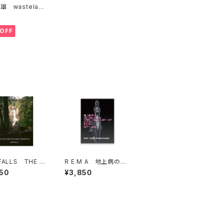
雄 wasteland
e
5
OFF
FALLS THE O
R E M A 地上病の女
HING THAT MA
THE WOMAN WITH
50
¥3,850
S BEAUTIFUL
TERRESTRIAL MALA
DY "LEM" & OTHER
S