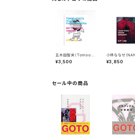
五木田智央（Tomoo G
小林ななせ（NAN
okita）OH! TENGOK
KOBAYASHI）L
¥3,500
¥3,850
U remixed
meus
セール中の商品