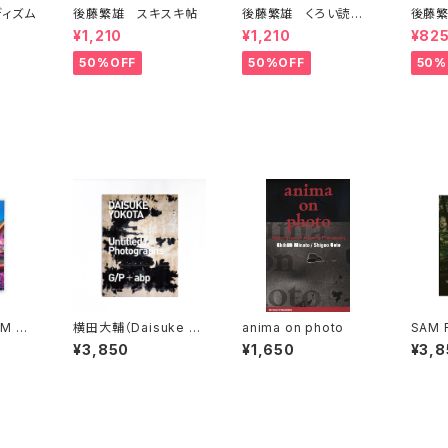
ィズム
後藤繁雄 スキスキ帖
後藤繁雄 くろい読書
後藤繁
の手帖
guid
¥1,210
¥1,210
¥82
50%OFF
50%OFF
50%
M HA
横田大輔（Daisuke Yo
anima on photo
SAM 
 maga
kota）Untitled/Photo
NE T
¥3,850
¥1,650
¥3,8
田セバス
graphs
DE U