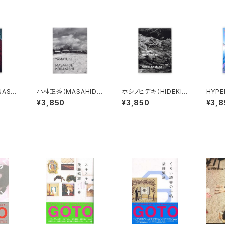
ASE
小林正秀（MASAHIDE
ホシノヒデキ（HIDEKI
HYPE
ocus
KOBAYASHI）YAMAY
HOSHINO）empathic
NNO:
¥3,850
¥3,850
¥3,8
UKI
phenomena
zine
チャン