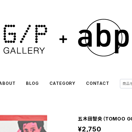
ABOUT
BLOG
CATEGORY
CONTACT
五木田智央（TOMOO GO
¥2,750