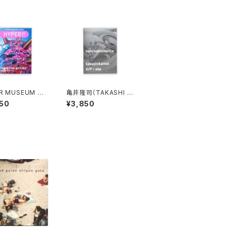
R MUSEUM HA
亀井隆司（TAKASHI K
 HYPER!! maga
AMEI）neuroaestheti
50
¥3,850
 2026 増田セバス
cs