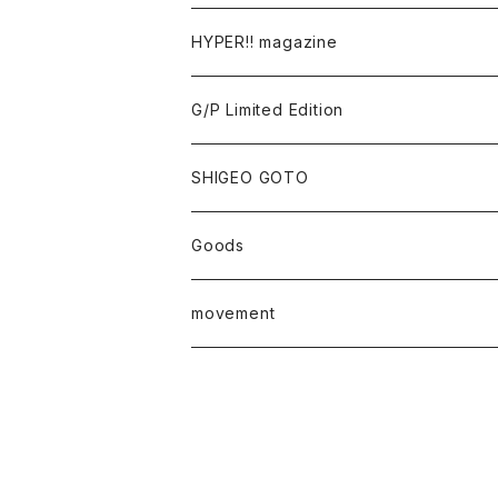
Tomoo Gokita
TOKYO FRONTLINE PHOTO AWARD
HYPER!! magazine
Yutaka Hashimura
G/P Limited Edition
Mayumi Hosokura
SHIGEO GOTO
Keiji Ito
Goods
junaida
T-shirt
movement
Takashi Kawashima
Masahide Kobayashi