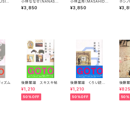
FUSIO
小林ななせ（NANASE
小林正秀（MASAHIDE
ホシノヒ
KOBAYASHI）Locus
KOBAYASHI）YAMAY
HOSH
¥3,850
¥3,850
¥3,8
meus
UKI
phen
ィズム
後藤繁雄 スキスキ帖
後藤繁雄 くろい読書
後藤繁
の手帖
guid
¥1,210
¥1,210
¥82
50%OFF
50%OFF
50%