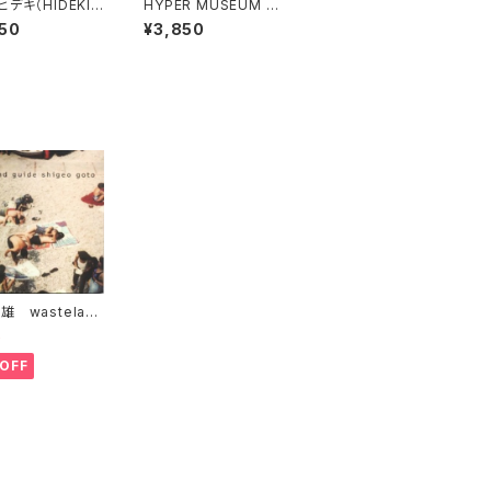
デキ（HIDEKI
HYPER MUSEUM HA
INO）empathic
NNO: HYPER!! maga
50
¥3,850
omena
zine 2026 増田セバス
チャン
雄 wasteland
e
5
OFF