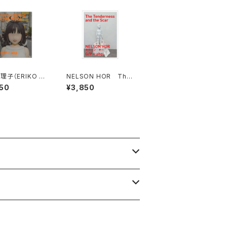
子（ERIKO MI
NELSON HOR The
Chronicle Voi
Tenderness and th
50
¥3,850
e Scar