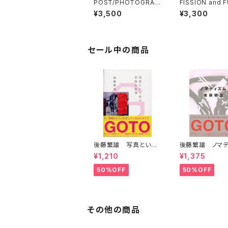
POST/PHOTOGRAP
FISSION and 
HY
N 分裂と融合
¥3,500
¥3,300
セール中の商品
後藤繁雄 写真という
後藤繁雄 ノマデ
名の幸福な仕事
¥1,210
¥1,375
50%OFF
50%OFF
その他の商品