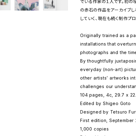
でいる作家の１人です。初の写真
の赤石の作品をアーカイブし
していく、現在も続く制作プ
Originally trained as a p
installations that overtu
photographs and the tim
By thoughtfully juxtapos
everyday (non-art) pictu
other artists’ artworks i
challenges our understa
104 pages, 4c, 29.7 x 2
Edited by Shigeo Goto
Designed by Tetsuro Fur
First edition, September
1,000 copies