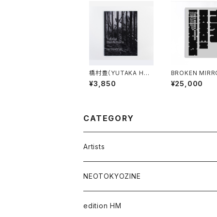
橋村豊（YUTAKA HAS
BROKEN MIRR
HIMURA）terrestrial
CASE SET
¥3,850
¥25,000
CATEGORY
Artists
Takaaki Akashi
NEOTOKYOZINE
Kenta Cobayashi
BROKEN MIRRORS
edition HM