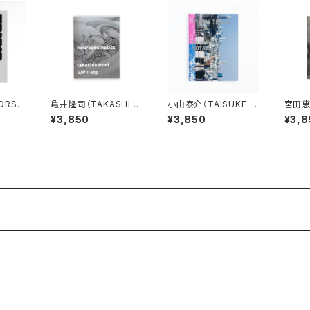
ORS
亀井隆司（TAKASHI K
小山泰介（TAISUKE K
宮田恵理
AMEI）neuroaestheti
OYAMA）PHASE TRA
YATA）
¥3,850
¥3,850
¥3,8
cs
NS
d