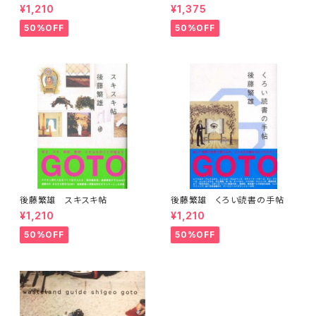
な仕事
¥1,210
¥1,375
50%OFF
50%OFF
後藤繁雄 スキスキ帖
後藤繁雄 くろい読書の手帖
¥1,210
¥1,210
50%OFF
50%OFF