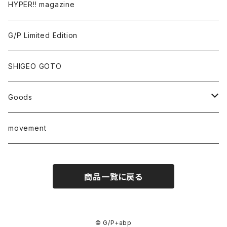
Tomoo Gokita
TOKYO FRONTLINE PHOTO AWARD
HYPER!! magazine
Yutaka Hashimura
G/P Limited Edition
Mayumi Hosokura
SHIGEO GOTO
Keiji Ito
Goods
junaida
T-shirt
movement
Takashi Kawashima
商品一覧に戻る
Masahide Kobayashi
Taisuke Koyama
© G/P+abp