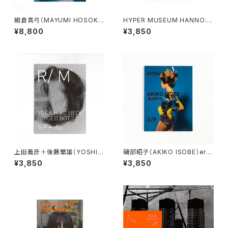
細倉真弓（MAYUMI HOSOKU
HYPER MUSEUM HANNO: H
RA）WALKING, DIVING *Limi
YPER!! magazine 2025-202
¥8,800
¥3,850
ted Edition
6 たかくらかずき
上田義彦＋後藤繁雄（YOSHIHI
磯部昭子（AKIKO ISOBE）erot
KO UEDA + SHIGEO GOT
ica
¥3,850
¥3,850
O）R/M