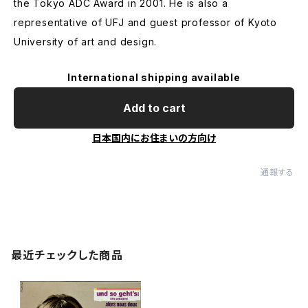
the Tokyo ADC Award in 2001. He is also a
representative of UFJ and guest professor of Kyoto
University of art and design.
International shipping available
Add to cart
日本国内にお住まいの方向け
通報する
最近チェックした商品