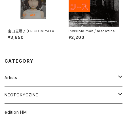
宮田恵理子（ERIKO MIYATA）
invisible man / magazine v
Chronicle Void
ol.5—G/P YEARBOOK 2015/
¥3,850
¥2,200
16 "TRANS#1"
CATEGORY
Artists
Takaaki Akashi
NEOTOKYOZINE
Kenta Cobayashi
BROKEN MIRRORS
edition HM