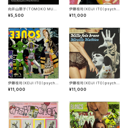
向井山朋子（TOMOKO MUKA
伊藤桂司（KEIJI ITO）psyche
IYAMA）en blanc et noir
delia records vol.1
¥5,500
¥11,000
伊藤桂司（KEIJI ITO）psyche
伊藤桂司（KEIJI ITO）psyche
delia records vol.2
delia records vol.3
¥11,000
¥11,000