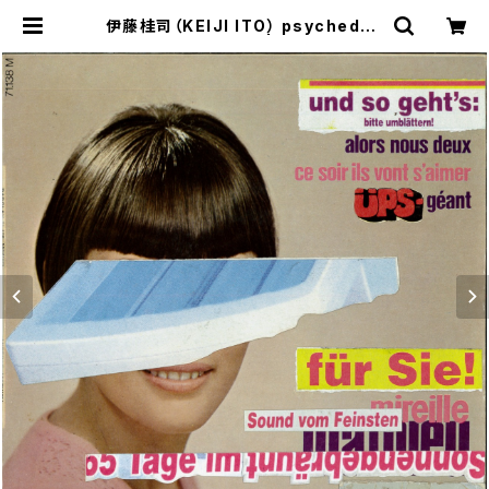
伊藤桂司（KEIJI ITO） psychedeli
a record vol.7 | G/P+abp