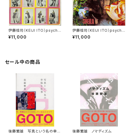
伊藤桂司（KEIJI ITO）psyche
伊藤桂司（KEIJI ITO）psyche
delia records vol.４
delia records vol.5
¥11,000
¥11,000
セール中の商品
後藤繁雄 写真という名の幸福
後藤繁雄 ノマディズム