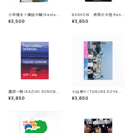
小林健太＋横田大輔（Kenta C
BASHOW 表現の大陸 Rend
obayashi+Daisuke Yokot
ering the Land
¥3,500
¥3,850
a）THE SCRAP
薗部一騎（KAZUKI SONOBE）
小山泰介（TAISUKE KOYAM
FUKUSHIMA/MIRRORS
A）PHASE TRANS
¥3,850
¥3,850