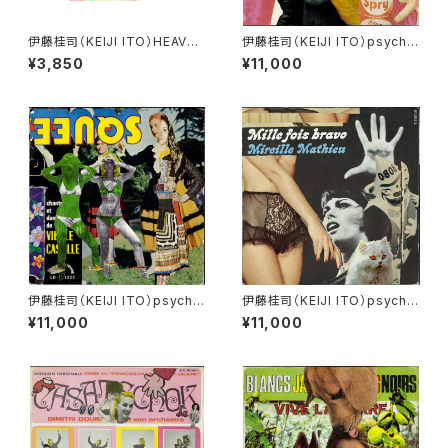
伊藤桂司（KEIJI ITO）HEAVEN
伊藤桂司（KEIJI ITO）psyche
LY GIFT
delia records vol.1
¥3,850
¥11,000
伊藤桂司（KEIJI ITO）psyche
伊藤桂司（KEIJI ITO）psyche
delia records vol.2
delia records vol.3
¥11,000
¥11,000