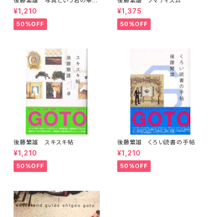
後藤繁雄 写真という名の幸福
後藤繁雄 ノマディズム
な仕事
¥1,210
¥1,375
50%OFF
50%OFF
後藤繁雄 スキスキ帖
後藤繁雄 くろい読書の手帖
¥1,210
¥1,210
50%OFF
50%OFF