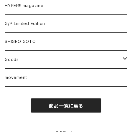
Tomoo Gokita
TOKYO FRONTLINE PHOTO AWARD
HYPER!! magazine
Yutaka Hashimura
G/P Limited Edition
Mayumi Hosokura
SHIGEO GOTO
Keiji Ito
Goods
junaida
T-shirt
movement
Takashi Kawashima
商品一覧に戻る
Masahide Kobayashi
Taisuke Koyama