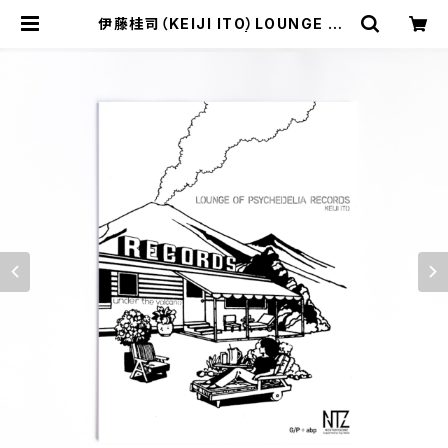
伊藤桂司（KEIJI ITO）LOUNGE OF
PSYCHEDELIA | G/P+abp