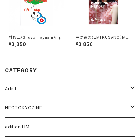
林修三（Shuzo Hayashi）niji-
草野絵美（EMI KUSANO）MO
zou on the cloud
RPHING MEMORY
¥3,850
¥3,850
CATEGORY
Artists
Takaaki Akashi
NEOTOKYOZINE
Kenta Cobayashi
BROKEN MIRRORS
edition HM