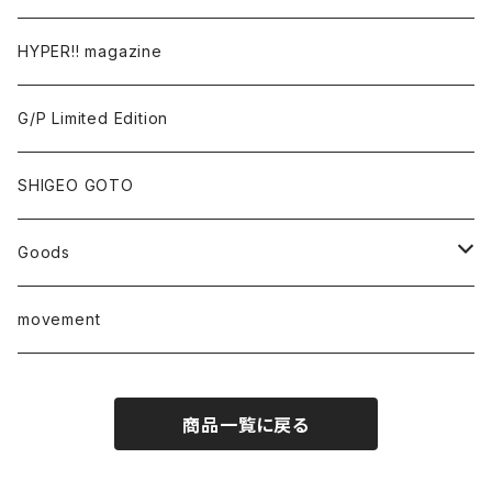
Tomoo Gokita
TOKYO FRONTLINE PHOTO AWARD
HYPER!! magazine
Yutaka Hashimura
G/P Limited Edition
Mayumi Hosokura
SHIGEO GOTO
Keiji Ito
Goods
junaida
T-shirt
movement
Takashi Kawashima
商品一覧に戻る
Masahide Kobayashi