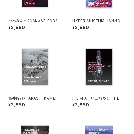
小林ななせ（NANASE KOBAY
HYPER MUSEUM HANNO: H
ASHI）Locus meus
YPER!! magazine 2026 増田
¥3,850
¥3,850
セバスチャン
亀井隆司（TAKASHI KAMEI）n
R E M A 地上病の女 THE W
euroaesthetics
OMAN WITH TERRESTRIAL
¥3,850
¥3,850
MALADY "LEM" & OTHERS