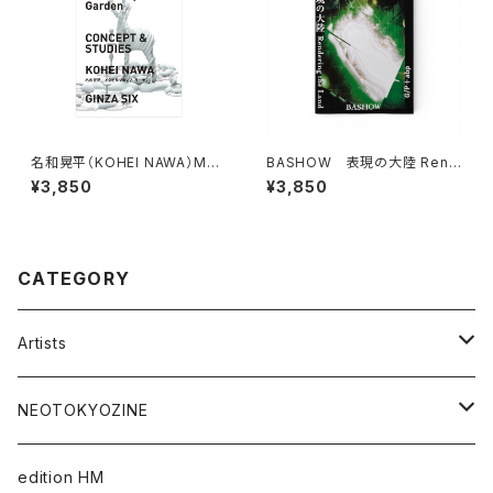
名和晃平（KOHEI NAWA）Met
BASHOW 表現の大陸 Rend
amorphosis Garden
ering the Land
¥3,850
¥3,850
CATEGORY
Artists
Takaaki Akashi
NEOTOKYOZINE
Kenta Cobayashi
BROKEN MIRRORS
edition HM