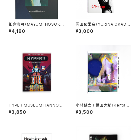
細倉真弓（MAYUMI HOSOKU
岡田佑里奈（YURINA OKAD
RA）KAZAN
A） BLINDSPOT
¥4,180
¥3,000
HYPER MUSEUM HANNO: H
小林健太＋横田大輔（Kenta C
YPER!! magazine 2025-202
obayashi+Daisuke Yokot
¥3,850
¥3,500
6 たかくらかずき
a）THE SCRAP