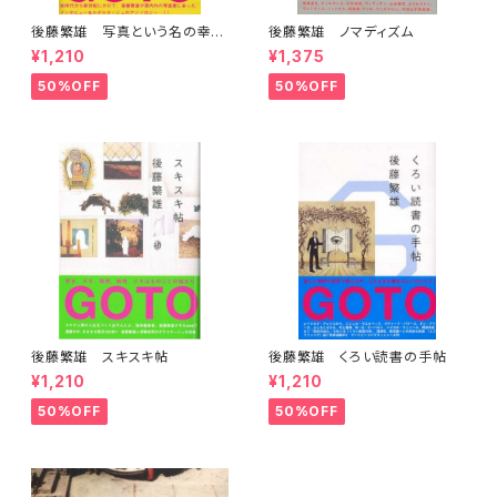
後藤繁雄 写真という名の幸福
後藤繁雄 ノマディズム
な仕事
¥1,210
¥1,375
50%OFF
50%OFF
後藤繁雄 スキスキ帖
後藤繁雄 くろい読書の手帖
¥1,210
¥1,210
50%OFF
50%OFF