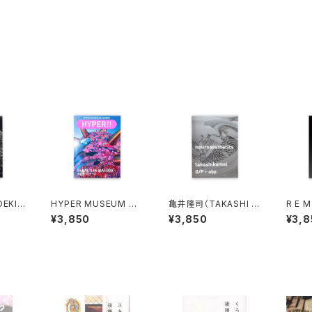
EKI
HYPER MUSEUM HA
亀井隆司（TAKASHI K
R E
athic
NNO: HYPER!! maga
AMEI）neuroaestheti
THE 
¥3,850
¥3,850
¥3,8
zine 2026 増田セバス
cs
TERR
チャン
DY "
S