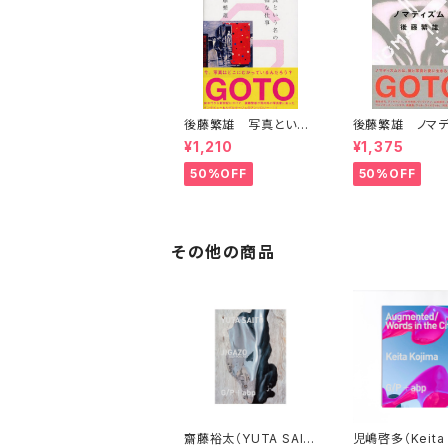
後藤繁雄 写真という
後藤繁雄 ノマデ
名の幸福な仕事
¥1,210
¥1,375
50%OFF
50%OFF
その他の商品
齋藤裕太（YUTA SAIT
児嶋啓多（Keita 