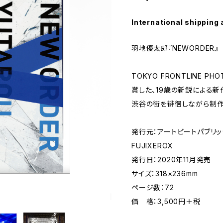
International shipping 
羽地優太郎『NEWORDER』
TOKYO FRONTLINE P
賞した、19歳の新鋭による
渋谷の街を徘徊しながら制作
発行元：アートビートパブリッシャ
FUJIXEROX
発行日：2020年11月発売
サイズ：318×236mm
ページ数：72
価 格：3,500円＋税