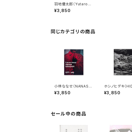
羽地優太郎（Yutarou
Haneji）NEWORDER
¥3,850
同じカテゴリの商品
小林ななせ（NANASE
ホシノヒデキ（HID
KOBAYASHI）Locus
HOSHINO）emp
¥3,850
¥3,850
meus
phenomena
セール中の商品