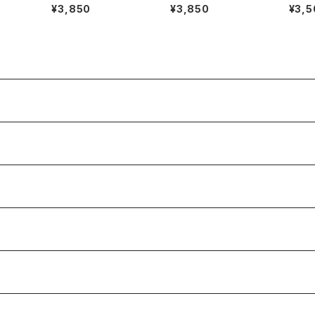
d/Wo
NOBE）FUKUSHIMA/
NE THING THAT MA
HY
¥3,850
¥3,850
¥3,5
MIRRORS
DE US BEAUTIFUL