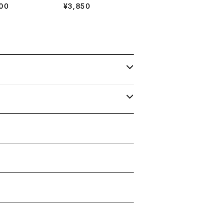
URAKAZUKI）INTO T
00
¥3,850
HE DEEP NATURE