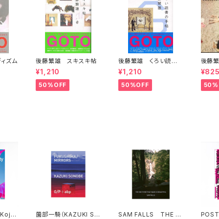
ィズム
後藤繁雄 スキスキ帖
後藤繁雄 くろい読書
後藤繁
の手帖
guid
¥1,210
¥1,210
¥82
50%OFF
50%OFF
50%
Koji
薗部一騎（KAZUKI SO
SAM FALLS THE O
POST