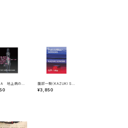
 M A 地上病の女
薗部一騎（KAZUKI SO
WOMAN WITH
NOBE）FUKUSHIMA/
50
¥3,850
ESTRIAL MALA
MIRRORS
LEM" & OTHER