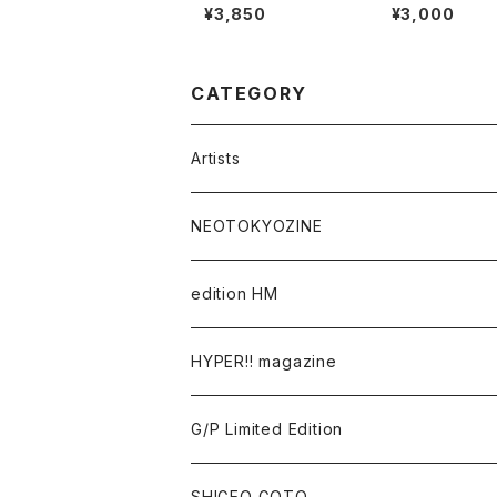
O）JIGAZO
ma）Augmente
¥3,850
¥3,000
rds in the City
CATEGORY
Artists
Takaaki Akashi
NEOTOKYOZINE
Kenta Cobayashi
BROKEN MIRRORS
edition HM
Tomoo Gokita
TOKYO FRONTLINE PHOTO AWARD
HYPER!! magazine
Yutaka Hashimura
G/P Limited Edition
Mayumi Hosokura
SHIGEO GOTO