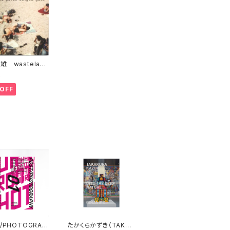
雄 wasteland
e
5
OFF
/PHOTOGRAP
たかくらかずき（TAKAK