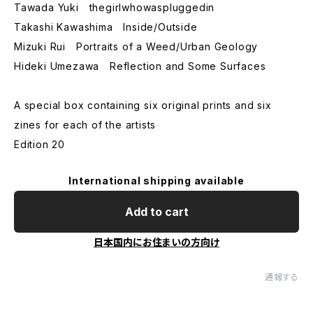
Tawada Yuki thegirlwhowaspluggedin
Takashi Kawashima Inside/Outside
Mizuki Rui Portraits of a Weed/Urban Geology
Hideki Umezawa Reflection and Some Surfaces
A special box containing six original prints and six
zines for each of the artists
Edition 20
International shipping available
Add to cart
日本国内にお住まいの方向け
通報する