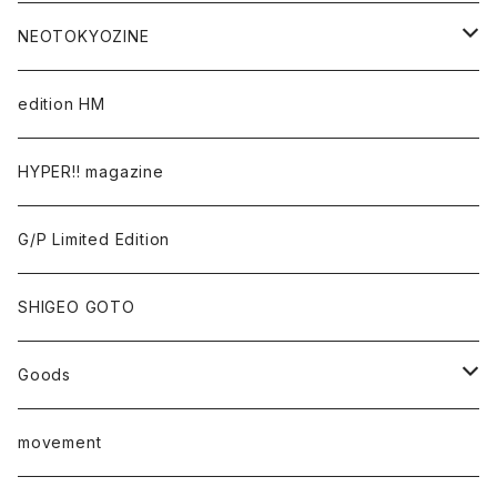
Takaaki Akashi
NEOTOKYOZINE
Kenta Cobayashi
BROKEN MIRRORS
edition HM
Tomoo Gokita
TOKYO FRONTLINE PHOTO AWARD
HYPER!! magazine
Yutaka Hashimura
G/P Limited Edition
Mayumi Hosokura
SHIGEO GOTO
Keiji Ito
Goods
junaida
T-shirt
movement