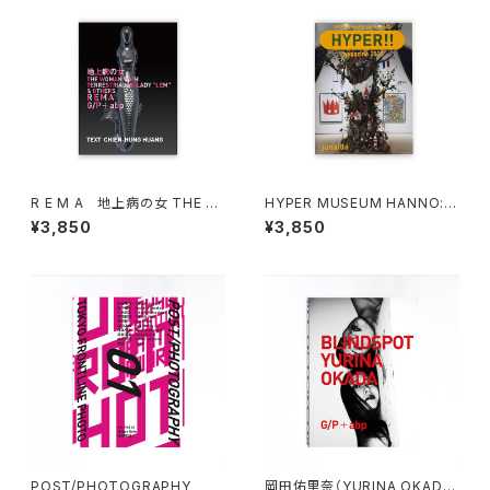
R E M A 地上病の女 THE W
HYPER MUSEUM HANNO: H
OMAN WITH TERRESTRIAL
YPER!! magazine 2025 juna
¥3,850
¥3,850
MALADY "LEM" & OTHERS
ida
POST/PHOTOGRAPHY
岡田佑里奈（YURINA OKAD