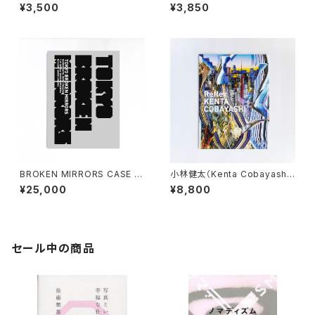
obayashi+Daisuke Yokot
BROKEN MIRRORS 『drawin
¥3,500
¥3,850
a）THE SCRAP
g and splitting』
BROKEN MIRRORS CASE S
小林健太（Kenta Cobayashi）
ET
Reflex *Re-edited & Limit
¥25,000
¥8,800
ed Edition ver
セール中の商品