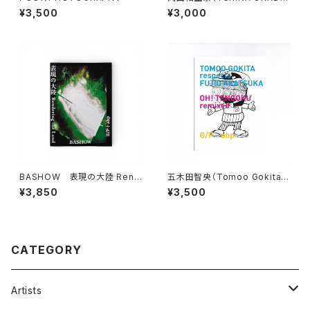
A） BLINDSPOT
¥3,500
¥3,000
BASHOW 表現の大陸 Rend
五木田智央（Tomoo Gokita）
ering the Land
OH! TENGOKU remixed
¥3,850
¥3,500
CATEGORY
Artists