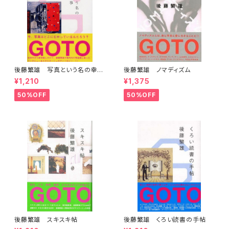
後藤繁雄 写真という名の幸福
後藤繁雄 ノマディズム
な仕事
¥1,210
¥1,375
50%OFF
50%OFF
後藤繁雄 スキスキ帖
後藤繁雄 くろい読書の手帖