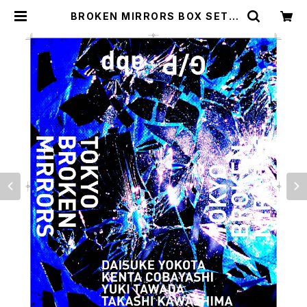
BROKEN MIRRORS BOX SET |
G/P+abp