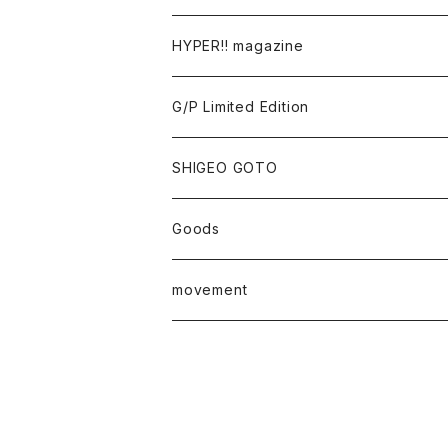
Tomoo Gokita
TOKYO FRONTLINE PHOTO AWARD
HYPER!! magazine
Yutaka Hashimura
G/P Limited Edition
Mayumi Hosokura
SHIGEO GOTO
Keiji Ito
Goods
junaida
T-shirt
movement
Takashi Kawashima
Masahide Kobayashi