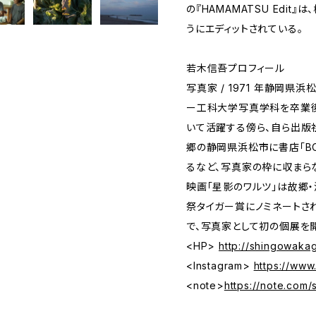
の『HAMAMATSU Edi
うにエディットされている。
若木信吾プロフィール
写真家 / 1971 年静岡県
ー工科大学写真学科を卒業後
いて活躍する傍ら、自ら出版社
郷の静岡県浜松市に書店「BOO
るなど、写真家の枠に収まら
映画「星影のワルツ」は故郷
祭タイガー賞にノミネートされ
で、写真家として初の個展を
<HP>
http://shingowakag
<Instagram>
https://www
<note>
https://note.com