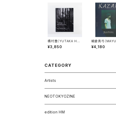
橋村豊（YUTAKA HAS
細倉真弓（MAYU
HIMURA）terrestrial
OSOKURA）KA
¥3,850
¥4,180
CATEGORY
Artists
Takaaki Akashi
NEOTOKYOZINE
Kenta Cobayashi
BROKEN MIRRORS
edition HM