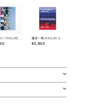
（TAISUKE K
薗部一騎（KAZUKI SO
A）PHASE TRA
NOBE）FUKUSHIMA/
50
¥3,850
MIRRORS