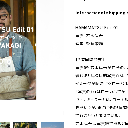
International shipping 
HAMAMATSU Edit 01
写真：若木信吾
編集：後藤繁雄
【２巻同時発売】
写真家・若木信吾が自分の
続ける「浜松私的写真百科」
イメージが瞬時にグローバル
「写真の力」はローカルでか
ヴァナキュラーとは、ローカ
物をいうが、まさにその「固
て行きたいと考えている。
若木信吾は写真家であると同