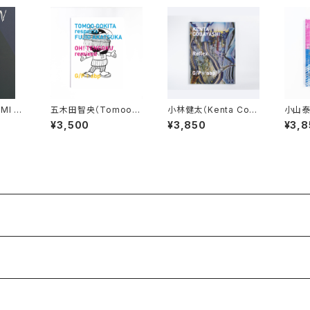
MI H
五木田智央（Tomoo G
小林健太（Kenta Cob
小山泰介
ZAN
okita）OH! TENGOK
ayashi）Reflex
OYAM
¥3,500
¥3,850
¥3,8
U remixed
NS