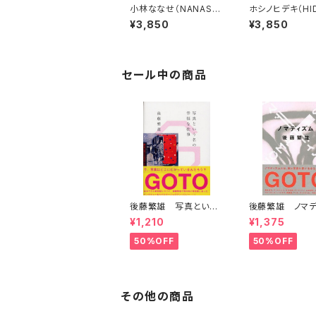
小林ななせ（NANASE
ホシノヒデキ（HID
KOBAYASHI）Locus
HOSHINO）emp
¥3,850
¥3,850
meus
phenomena
セール中の商品
後藤繁雄 写真という
後藤繁雄 ノマデ
名の幸福な仕事
¥1,210
¥1,375
50%OFF
50%OFF
その他の商品