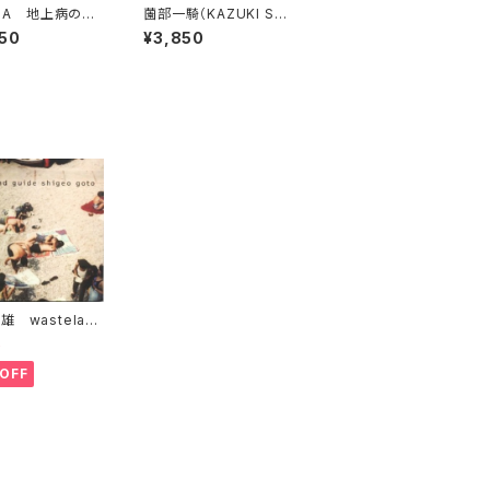
 M A 地上病の女
薗部一騎（KAZUKI SO
WOMAN WITH
NOBE）FUKUSHIMA/
50
¥3,850
ESTRIAL MALA
MIRRORS
LEM" & OTHER
雄 wasteland
e
5
OFF