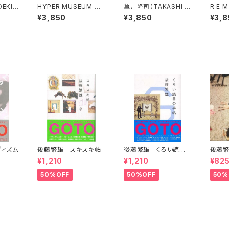
EKI
HYPER MUSEUM HA
亀井隆司（TAKASHI K
R E
athic
NNO: HYPER!! maga
AMEI）neuroaestheti
THE 
¥3,850
¥3,850
¥3,8
zine 2026 増田セバス
cs
TERR
チャン
DY "
S
ィズム
後藤繁雄 スキスキ帖
後藤繁雄 くろい読書
後藤繁
の手帖
guid
¥1,210
¥1,210
¥82
50%OFF
50%OFF
50%