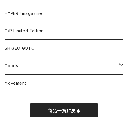
Tomoo Gokita
TOKYO FRONTLINE PHOTO AWARD
HYPER!! magazine
Yutaka Hashimura
G/P Limited Edition
Mayumi Hosokura
SHIGEO GOTO
Keiji Ito
Goods
junaida
T-shirt
movement
Takashi Kawashima
商品一覧に戻る
Masahide Kobayashi