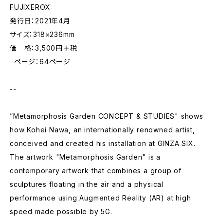
FUJIXEROX
発行日：2021年4月
サイズ：318×236mm
価 格：3,500円＋税
ページ：64ページ
--
”Metamorphosis Garden CONCEPT & STUDIES" shows
how Kohei Nawa, an internationally renowned artist,
conceived and created his installation at GINZA SIX.
The artwork "Metamorphosis Garden" is a
contemporary artwork that combines a group of
sculptures floating in the air and a physical
performance using Augmented Reality (AR) at high
speed made possible by 5G.