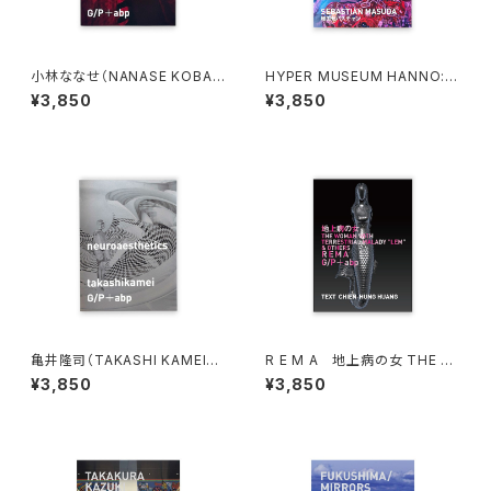
小林ななせ（NANASE KOBAY
HYPER MUSEUM HANNO: H
ASHI）Locus meus
YPER!! magazine 2026 増田
¥3,850
¥3,850
セバスチャン
亀井隆司（TAKASHI KAMEI）n
R E M A 地上病の女 THE W
euroaesthetics
OMAN WITH TERRESTRIAL
¥3,850
¥3,850
MALADY "LEM" & OTHERS