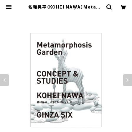
名和晃平（KOHEI NAWA）Metamo
rphosis Garden | G/P+abp