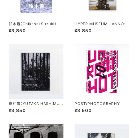
鈴木親（Chikashi Suzuki）新
HYPER MUSEUM HANNO: H
東京
YPER!! magazine 2025 juna
¥3,850
¥3,850
ida
橋村豊（YUTAKA HASHIMUR
POST/PHOTOGRAPHY
A）terrestrial
¥3,850
¥3,500