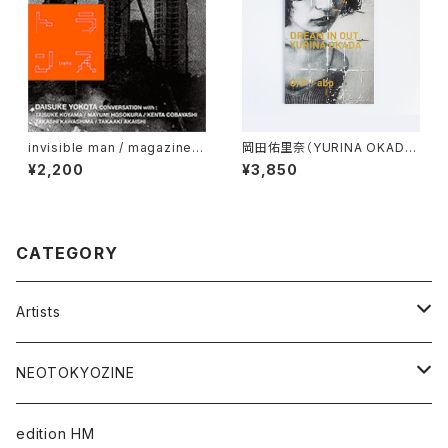
invisible man / magazine v
岡田佑里奈（YURINA OKAD
ol.5—G/P YEARBOOK 2015/
A）DREAM IN OUT
¥2,200
¥3,850
16 "TRANS#1"
CATEGORY
Artists
Takaaki Akashi
NEOTOKYOZINE
Kenta Cobayashi
BROKEN MIRRORS
edition HM