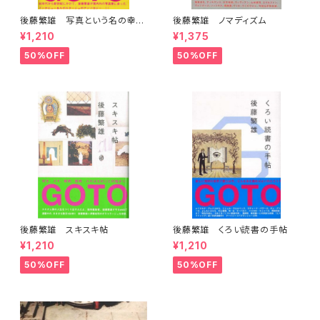
後藤繁雄 写真という名の幸福
後藤繁雄 ノマディズム
な仕事
¥1,210
¥1,375
50%OFF
50%OFF
後藤繁雄 スキスキ帖
後藤繁雄 くろい読書の手帖
¥1,210
¥1,210
50%OFF
50%OFF