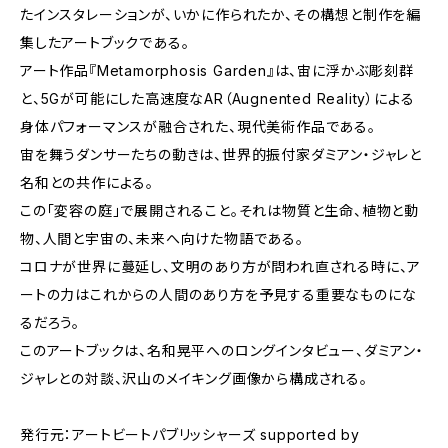
たインスタレーションが、いかに作られたか、その構想と制作を編
集したアートブックである。
アート作品『Metamorphosis Garden』は、宙に浮かぶ彫刻群
と、5Gが可能にした高速度なAR（Augnented Reality）による
身体パフォーマンスが融合された、現代美術作品である。
宙を舞うダンサーたちの動きは、世界的振付家ダミアン・ジャレと
名和との共作による。
この「変容の庭」で展開されること。それは物質と生命、植物と動
物、人間と宇宙の、未来へ向けた物語である。
コロナが世界に蔓延し、文明のあり方が問われ直される時に、ア
ートの力はこれからの人間のあり方を予見する重要なものにな
るだろう。
このアートブックは、名和晃平へのロングインタビュー、ダミアン・
ジャレとの対談、沢山のメイキング画像から構成される。
発行元：アートビートパブリッシャーズ supported by