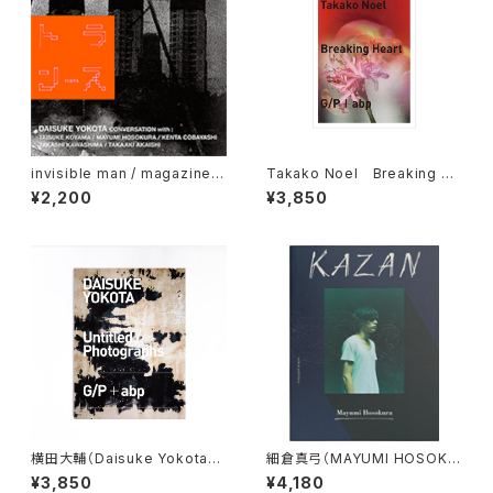
invisible man / magazine v
Takako Noel Breaking He
ol.5—G/P YEARBOOK 2015/
art
¥2,200
¥3,850
16 "TRANS#1"
横田大輔（Daisuke Yokota）U
細倉真弓（MAYUMI HOSOKU
ntitled/Photographs
RA）KAZAN
¥3,850
¥4,180