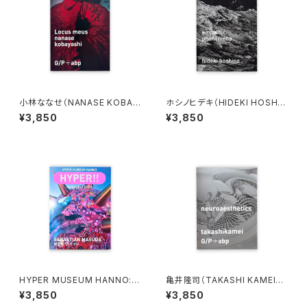
小林ななせ（NANASE KOBAY
ホシノヒデキ（HIDEKI HOSHIN
ASHI）Locus meus
O）empathic phenomena
¥3,850
¥3,850
HYPER MUSEUM HANNO: H
亀井隆司（TAKASHI KAMEI）n
YPER!! magazine 2026 増田
euroaesthetics
¥3,850
¥3,850
セバスチャン