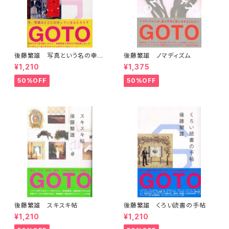
後藤繁雄 写真という名の幸福
後藤繁雄 ノマディズム
な仕事
¥1,210
¥1,375
50%OFF
50%OFF
後藤繁雄 スキスキ帖
後藤繁雄 くろい読書の手帖
¥1,210
¥1,210