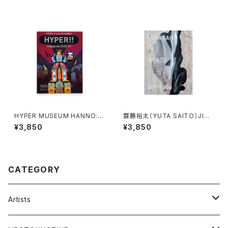
HYPER MUSEUM HANNO: H
齋藤裕太（YUTA SAITO）JIGA
YPER!! magazine 2025-202
ZO
¥3,850
¥3,850
6 たかくらかずき
CATEGORY
Artists