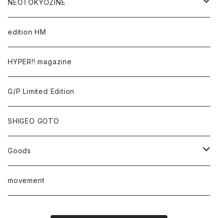
Takaaki Akashi
NEOTOKYOZINE
Kenta Cobayashi
BROKEN MIRRORS
edition HM
Tomoo Gokita
TOKYO FRONTLINE PHOTO AWARD
HYPER!! magazine
Yutaka Hashimura
G/P Limited Edition
Mayumi Hosokura
SHIGEO GOTO
Keiji Ito
Goods
junaida
T-shirt
movement
Takashi Kawashima