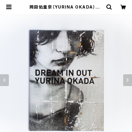
岡田佑里奈（YURINA OKADA）DR
EAM IN OUT *Limited Edition
ver | G/P+abp