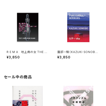
R E M A 地上病の女 THE W
薗部一騎（KAZUKI SONOBE）
OMAN WITH TERRESTRIAL
FUKUSHIMA/MIRRORS
¥3,850
¥3,850
MALADY "LEM" & OTHERS
セール中の商品