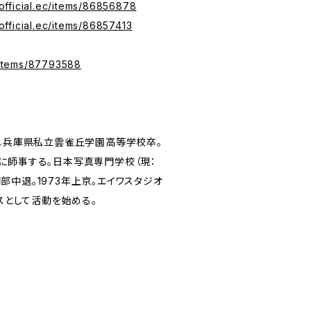
.official.ec/items/86856878
official.ec/items/86857413
c/items/87793588
れ。兵庫県私立雲雀丘学園高等学校卒。
に師事する。日本写真専門学校（現：
中退。1973年上京。エイワスタジオ
ンスとして活動を始める。