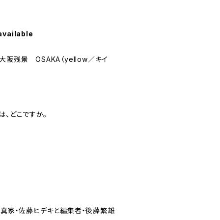
available
 『大阪残景 OSAKA（yellow／キイ
は、どこですか。
写真家・佐藤ヒデキと編集者・後藤繁雄