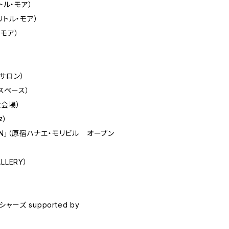
トル・モア）
（リトル・モア）
・モア）
サロン）
ズスペース）
設会場）
タ）
ITION」（原宿ハナエ・モリビル オープン
LLERY）
ーズ supported by