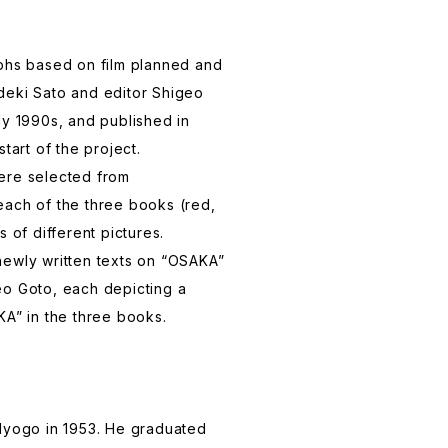
aphs based on film planned and
deki Sato and editor Shigeo
ly 1990s, and published in
tart of the project.
ere selected from
each of the three books (red,
s of different pictures.
newly written texts on “OSAKA”
eo Goto, each depicting a
KA” in the three books.
Hyogo in 1953. He graduated