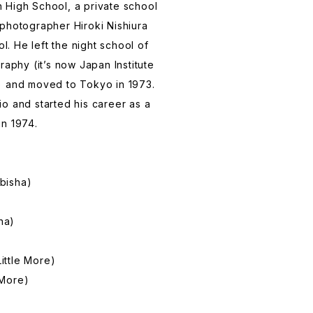
 High School, a private school
photographer Hiroki Nishiura
ol. He left the night school of
raphy (it’s now Japan Institute
) and moved to Tokyo in 1973.
o and started his career as a
in 1974.
bisha)
ha)
ttle More)
 More)