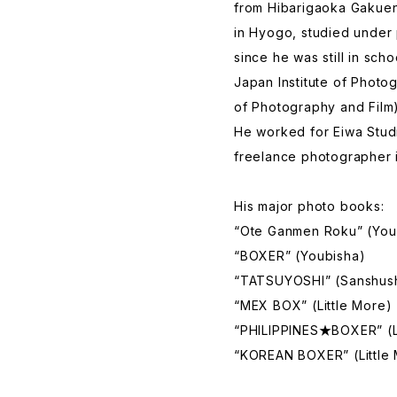
from Hibarigaoka Gakuen
in Hyogo, studied under 
since he was still in scho
Japan Institute of Photog
of Photography and Film
He worked for Eiwa Studi
freelance photographer 
His major photo books:
“Ote Ganmen Roku” (You
“BOXER” (Youbisha)
“TATSUYOSHI” (Sanshus
“MEX BOX” (Little More)
“PHILIPPINES★BOXER” (Li
“KOREAN BOXER” (Little