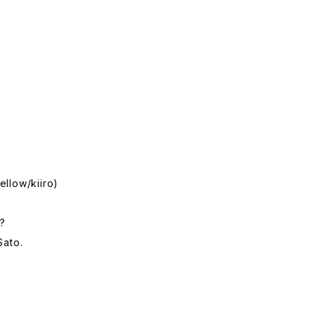
llow/kiiro)
?
Sato.